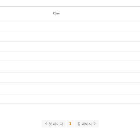
제목
1
첫 페이지
끝 페이지