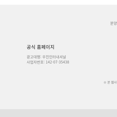
분양
공식 홈페이지
광고대행: 우진인터내셔널
사업자번호: 142-07-35438
※ 본 웹