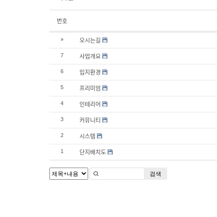
번호
오시는길
»
사업개요
7
입지환경
6
프리미엄
5
인테리어
4
커뮤니티
3
시스템
2
단지배치도
1
검색