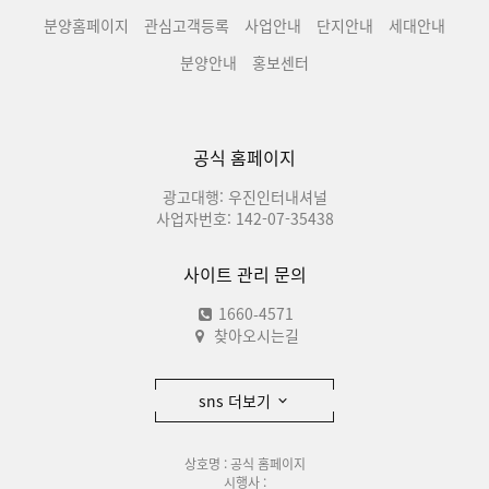
분양홈페이지
관심고객등록
사업안내
단지안내
세대안내
분양안내
홍보센터
공식 홈페이지
광고대행: 우진인터내셔널
사업자번호: 142-07-35438
사이트 관리 문의
1660-4571
찾아오시는길
sns 더보기
상호명 : 공식 홈페이지
시행사 :