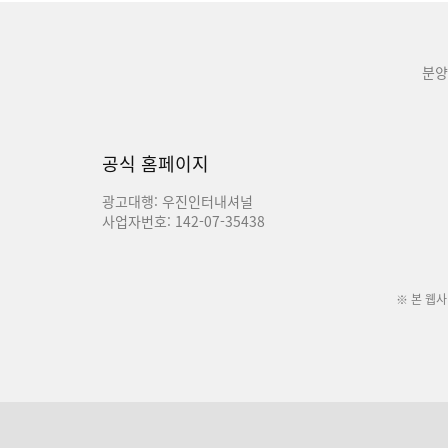
분양
공식 홈페이지
광고대행: 우진인터내셔널
사업자번호: 142-07-35438
※ 본 웹