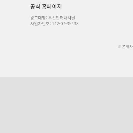
공식 홈페이지
광고대행: 우진인터내셔널
사업자번호: 142-07-35438
※ 본 웹